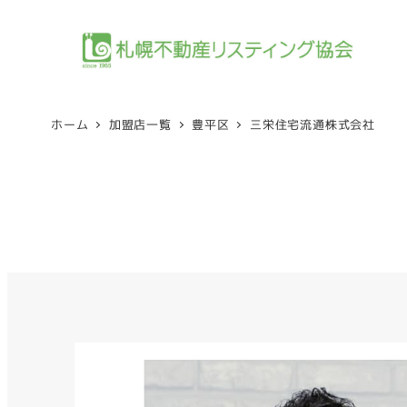
メ
イ
ン
コ
ン
ホーム
加盟店一覧
豊平区
三栄住宅流通株式会社
テ
ン
ツ
へ
移
動