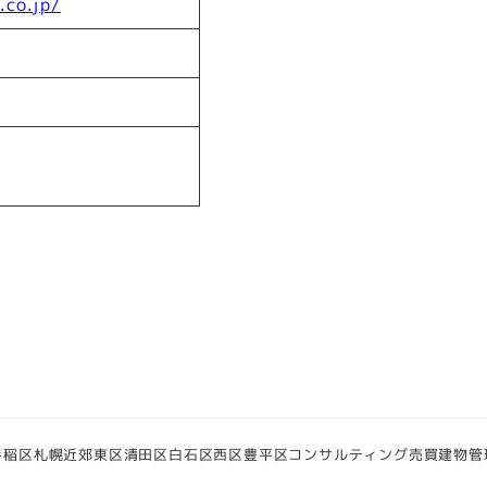
.co.jp/
号
手稲区
札幌近郊
東区
清田区
白石区
西区
豊平区
コンサルティング
売買
建物管