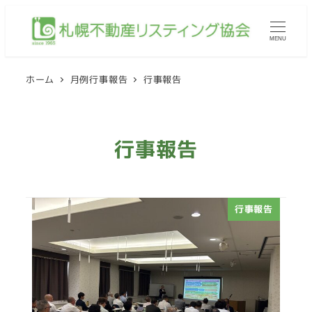
メ
イ
MENU
ン
コ
ホーム
月例行事報告
行事報告
ン
テ
ン
行事報告
ツ
へ
移
動
行事報告