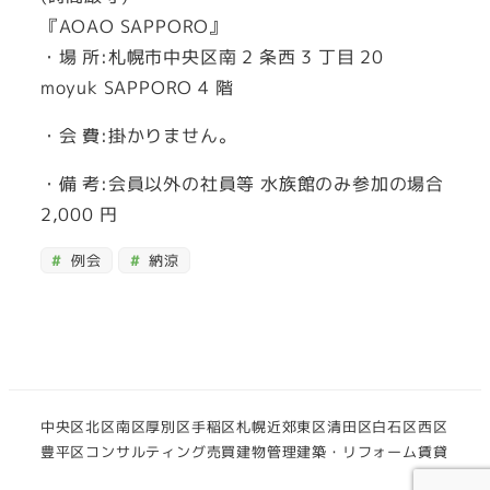
『AOAO SAPPORO』
・場 所:札幌市中央区南 2 条西 3 丁目 20
moyuk SAPPORO 4 階
・会 費:掛かりません。
・備 考:会員以外の社員等 水族館のみ参加の場合
2,000 円
例会
納涼
中央区
北区
南区
厚別区
手稲区
札幌近郊
東区
清田区
白石区
西区
豊平区
コンサルティング
売買
建物管理
建築・リフォーム
賃貸