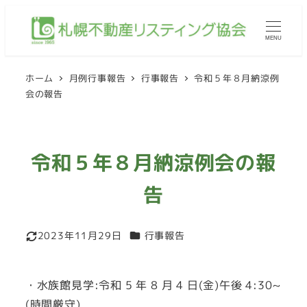
メ
イ
MENU
ン
コ
ホーム
月例行事報告
行事報告
令和５年８月納涼例
ン
会の報告
テ
ン
ツ
令和５年８月納涼例会の報
へ
移
告
動
カテゴリー
2023年11月29日
行事報告
更新日
・水族館見学:令和 5 年 8 月 4 日(金)午後 4:30~
(時間厳守)