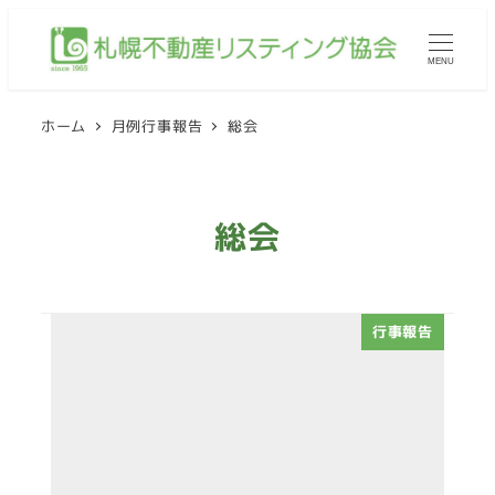
メ
イ
MENU
ン
コ
ホーム
月例行事報告
総会
ン
テ
ン
総会
ツ
へ
移
動
行事報告