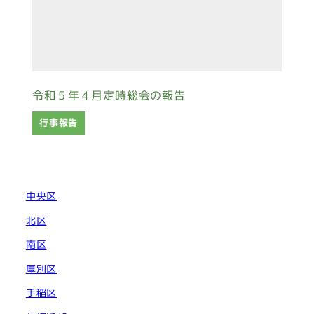
令和５年４月定時総会の報告
行事報告
中央区
北区
南区
厚別区
手稲区